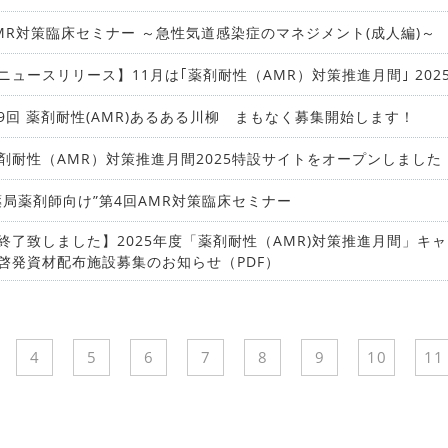
MR対策臨床セミナー ～急性気道感染症のマネジメント(成人編)～
ニュースリリース】11月は｢薬剤耐性（AMR）対策推進月間｣ 2025
9回 薬剤耐性(AMR)あるある川柳 まもなく募集開始します！
剤耐性（AMR）対策推進月間2025特設サイトをオープンしました
薬局薬剤師向け”第4回AMR対策臨床セミナー
終了致しました】2025年度「薬剤耐性（AMR)対策推進月間」キ
啓発資材配布施設募集のお知らせ（PDF）
4
5
6
7
8
9
10
11