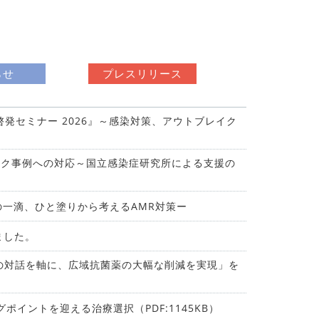
らせ
プレスリリース
対策啓発セミナー 2026』～感染対策、アウトブレイク
イク事例への対応～国立感染症研究所による支援の
その⼀滴、ひと塗りから考えるAMR対策ー
ました。
での対話を軸に、広域抗菌薬の大幅な削減を実現」を
イントを迎える治療選択（PDF:1145KB）