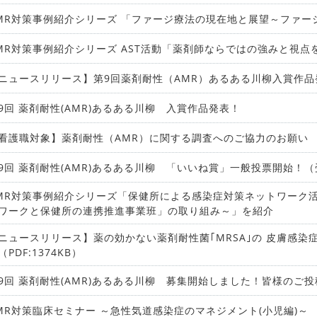
MR対策事例紹介シリーズ 「ファージ療法の現在地と展望～ファ
MR対策事例紹介シリーズ AST活動「薬剤師ならではの強みと視
ニュースリリース】第9回薬剤耐性（AMR）あるある川柳入賞作品発表
9回 薬剤耐性(AMR)あるある川柳 入賞作品発表！
看護職対象】薬剤耐性（AMR）に関する調査へのご協力のお願い
9回 薬剤耐性(AMR)あるある川柳 「いいね賞」一般投票開始！
MR対策事例紹介シリーズ「保健所による感染症対策ネットワーク
ワークと保健所の連携推進事業班」の取り組み～」を紹介
ニュースリリース】薬の効かない薬剤耐性菌｢MRSA｣の 皮膚感染
（PDF:1374KB）
9回 薬剤耐性(AMR)あるある川柳 募集開始しました！皆様のご
MR対策臨床セミナー ～急性気道感染症のマネジメント(小児編)～