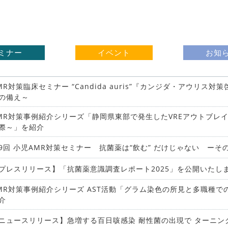
ミナー
イベント
お知
MR対策臨床セミナー “Candida auris”『カンジダ・アウリス
の備え～
MR対策事例紹介シリーズ「静岡県東部で発生したVREアウトブレ
際～」を紹介
9回 ⼩児AMR対策セミナー 抗菌薬は“飲む” だけじゃない ー
プレスリリース】「抗菌薬意識調査レポート2025」を公開いたし
MR対策事例紹介シリーズ AST活動「グラム染色の所見と多職種
介
ニュースリリース】急増する百日咳感染 耐性菌の出現で ターニングポ