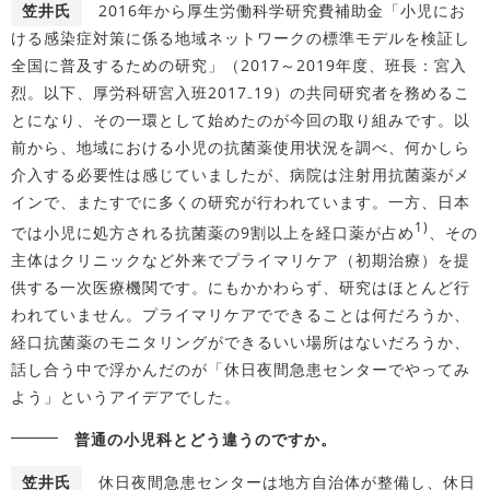
笠井氏
2016年から厚生労働科学研究費補助金「小児にお
ける感染症対策に係る地域ネットワークの標準モデルを検証し
全国に普及するための研究」（2017～2019年度、班長：宮入
烈。以下、厚労科研宮入班2017₋19）の共同研究者を務めるこ
とになり、その一環として始めたのが今回の取り組みです。以
前から、地域における小児の抗菌薬使用状況を調べ、何かしら
介入する必要性は感じていましたが、病院は注射用抗菌薬がメ
インで、またすでに多くの研究が行われています。一方、日本
1)
では小児に処方される抗菌薬の9割以上を経口薬が占め
、その
主体はクリニックなど外来でプライマリケア（初期治療）を提
供する一次医療機関です。にもかかわらず、研究はほとんど行
われていません。プライマリケアでできることは何だろうか、
経口抗菌薬のモニタリングができるいい場所はないだろうか、
話し合う中で浮かんだのが「休日夜間急患センターでやってみ
よう」というアイデアでした。
普通の小児科とどう違うのですか。
笠井氏
休日夜間急患センターは地方自治体が整備し、休日