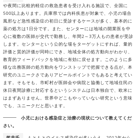
や夜間に比較的軽症の救急患者を受け入れる施設で、全国に
500以上あります。兵庫県では内科疾患が対象で、小児の場合
風邪など急性感染症の初日に受診するケースが多く、基本的に
薬の処方は1日分です。また、センターには地域の開業医を中
心に複数の医師が交代で勤務し、年間2～3万人もの患者が受診
します。センターという公的な場をターゲットにすれば、量的
評価と質的評価が同時にでき、地域全体の処方動向がわかり、
教育的フィードバックを地域に有効に戻せます。このように多
様な出務医師の処方動向をワンストップで把握できる点が、本
研究のユニークさでありアピールポイントでもあると考えてい
ます。そもそも、市町村が医師会や病院と協働して地域住民の
休日夜間診療に対応するというシステムは日本独自で、欧米に
はまずありません。世界中どこもやっていない研究という意味
でも、ユニークだと思います。
小児における感染症と治療の現状について教えてくだ
さい。
笠井氏
もともとウイルス感染症が多いうえ、2012年から