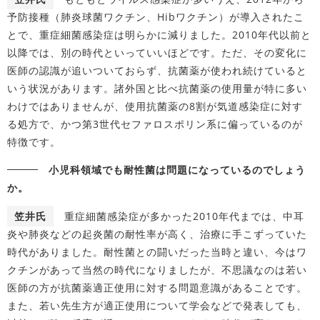
予防接種（肺炎球菌ワクチン、Hibワクチン）が導入されたこ
とで、重症細菌感染症は明らかに減りました。2010年代以前と
以降では、別の時代といっていいほどです。ただ、その変化に
医師の認識が追いついておらず、抗菌薬が使われ続けていると
いう状況があります。諸外国と比べ抗菌薬の使用量が特に多い
わけではありませんが、使用抗菌薬の8割が気道感染症に対す
る処方で、かつ第3世代セファロスポリン系に偏っているのが
特徴です。
小児科領域でも耐性菌は問題になっているのでしょう
か。
笠井氏
重症細菌感染症が多かった2010年代までは、中耳
炎や肺炎などの起炎菌の耐性率が高く、治療に手こずっていた
時代がありました。耐性菌との闘いだった当時と違い、今はワ
クチンがあって当然の時代になりましたが、不思議なのは若い
医師の方が抗菌薬適正使用に対する問題意識があることです。
また、若い先生方が適正使用について学会などで発表しても、