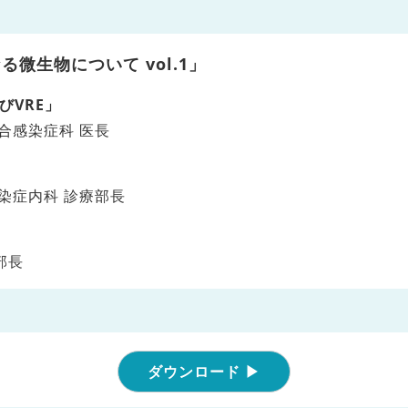
微生物について vol.1」
びVRE」
合感染症科 医長
染症内科 診療部長
部長
ダウンロード ▶