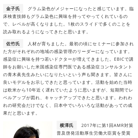
金子氏
グラム染色がメジャーになったと感じています。臨
床検査技師もグラム染色に興味を持ってやってくれているの
で、レベルが高くなりました。1枚のスライドで多くのことを
読み取れるようになってきたと思います。
佐竹氏
人材が育ちました。最初の頃にセミナーに参加され
た方がそれぞれの地域の感染管理のリーダーになっています。
感染症に興味を持つ若いドクターが増えてきました。EBICで講
師をお願いした米国感染症専門医である感染症コンサルタント
の青木眞先生みたいになりたいという声も聞きます。皆さんに
良いモデルをお示しできたと思っています。活動を始めた当時
は欧米から10年近く遅れていたように思いますが、短期間でレ
ベルアップが図れ、キャッチアップできたと思います。われわ
れの研究会だけでなく、日本中でいろいろな活動があっての成
果だと思います。
横澤氏
2017年に第1回AMR対策
普及啓発活動厚生労働大臣賞を受賞