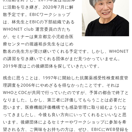
に活動を引き継ぎ、2020年7月に解
散予定です。EBICワークショップ
は、林先生とEBICの下部組織である
WHONET club 運営委員の方たち
が、セミナーは東京都立小児総合医
療センターの堀越裕歩先生をはじめ
数名の先生方が受け継いでくれる予定です。しかし、WHONET
の講習を引き継いでくれる団体がまだ見つかっていません。
2019年度はこの後継団体を探していきたいです。
残念に思うことは、1997年に開始した抗菌薬感受性検査精度管
理調査を2006年にやめざるを得なかったことです。それは
WHOとCDCが共同で行っていたのですが、予算の都合で終了と
なりました。しかし、第三者に評価してもらうことは必要だと
思います。医療機能評価機構でも感染管理に取り組むようにな
ってきましたし、今後も良い方向にいってくれるといいなと思
います。後継団体によるセミナーやワークショップに参加を希
望される方、ご興味をお持ちの方は、ぜひ、EBICにWEB登録を