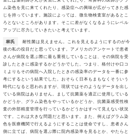
ム染色を見に来てくれたり、感染症への興味が広がってきた感
じを持っています。施設によっては、微生物検査室があるとこ
ろとないところがあります。そこに差がなくなるようにレベル
アップに尽力していきたいと考えています。
林氏
耐性菌は見えません。これを見えるようにするのが今
後の私の役目だと思っています。アメリカのアンケートで患者
さんが病院を選ぶ際に最も重視していることは、その病院を受
診したときに感染するかどうかでした。つまり、格付けや口コ
ミよりもその病院へ入院したときの感染率のデータを一番に参
考にするという結果でした。おそらく日本もまもなくそういう
時代になると思われますが、現状ではそのようなデータを出し
ている病院はありません。まして抗菌薬を適正に使用している
かどうか、グラム染色をやっているかどうか、抗菌薬感受性検
査の外部精度管理を行っているかどうかはすべて見えない状況
です。これは大きな問題だと思います。また、例えばグラム染
色を医療機関で行えるようにすることは使命ですし、患者さん
側に立てば、病院を選ぶ際に院内感染率を見るとか、やたらと