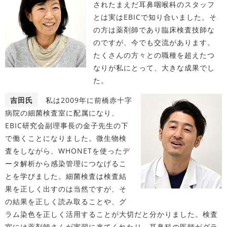
されたまえだ耳鼻咽喉科のスタッフ
とは実はEBICで知り合いました。そ
の方は薬剤師であり臨床検査技師な
のですが、今でも交流があります。
たくさんの方々との職種を超えたつ
なりが私にとって、大きな成果でし
た。
吉田氏
私は2009年に前橋赤十字
病院の細菌検査室に配属になり、
EBIC研究会副理事長の金子先生の下
で働くことになりました。微生物検
査をしながら、WHONETを使ったデ
ータ解析から感染管理につなげるこ
とを学びました。細菌検査は検査結
果を正しく出すのは当然ですが、そ
の結果を正しく読み取ることや、グ
ラム染色を正しく活用することが大切だと分かりました。検査
室には薬剤師さんが実習に来てくれたり、耳鼻科の医師がグラ